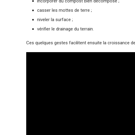
incorporer du compost bien décomposé ;
casser les mottes de terre ;
niveler la surface ;
vérifier le drainage du terrain.
Ces quelques gestes facilitent ensuite la croissance des