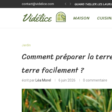
LAURIERS-ROSES POUR AVOIR PLUS DE...
QUELLE COULEUR DE PEIN
contact@videlice.com
MAISON
CUISIN
Jardin
Comment préparer la terr
terre facilement ?
écrit par
Léa Morel
6 juin 2026
0 commentaire